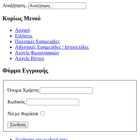
Αναζήτηση...
Κυρίως Μενού
Αρχική
Ειδήσεις
Πολιτικές Εφημερίδες
Αθλητικές Εφημερίδες / Ιστοσελίδες
Αρχείο Φωτογραφιών
Αρχείο Βίντεο
Φόρμα Εγγραφής
Όνομα Χρήστη
Κωδικός
Να με θυμάσαι
Ξεχάσατε τον κωδικό σας;