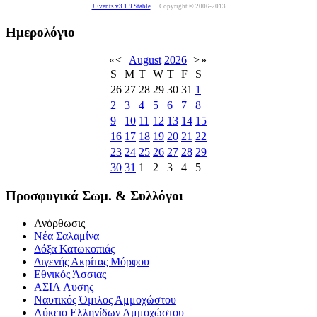
JEvents v3.1.9 Stable
Copyright © 2006-2013
Ημερολόγιο
«
<
August
2026
>
»
S
M
T
W
T
F
S
26
27
28
29
30
31
1
2
3
4
5
6
7
8
9
10
11
12
13
14
15
16
17
18
19
20
21
22
23
24
25
26
27
28
29
30
31
1
2
3
4
5
Προσφυγικά Σωμ. & Συλλόγοι
Ανόρθωσις
Νέα Σαλαμίνα
Δόξα Κατωκοπιάς
Διγενής Ακρίτας Μόρφου
Εθνικός Άσσιας
ΑΣΙΛ Λυσης
Ναυτικός Όμιλος Αμμοχώστου
Λύκειο Ελληνίδων Αμμοχώστου