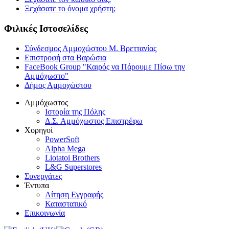
Ξεχάσατε το όνομα χρήστη;
Φιλικές Ιστοσελίδες
Σύνδεσμος Αμμοχώστου Μ. Βρεττανίας
Επιστροφή στα Βαρώσια
FaceBook Group "Καιρός να Πάρουμε Πίσω την
Αμμόχωστο"
Δήμος Αμμοχώστου
Αμμόχωστος
Ιστορία της Πόλης
Δ.Σ. Αμμόχωστος Επιστρέφω
Χορηγοί
PowerSoft
Alpha Mega
Liotatoi Brothers
L&G Superstores
Συνεργάτες
Έντυπα
Αίτηση Εγγραφής
Καταστατικό
Επικοινωνία