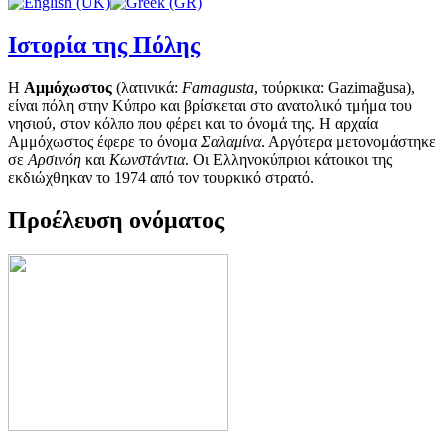
Ιστορία της Πόλης
Η
Αμμόχωστος
(
λατινικά
:
Famagusta
,
τούρκικα
: Gazimağusa),
είναι πόλη στην Κύπρο και βρίσκεται στο ανατολικό τμήμα του
νησιού, στον κόλπο που φέρει και το όνομά της. Η αρχαία
Αμμόχωστος έφερε το όνομα
Σαλαμίνα
. Αργότερα μετονομάστηκε
σε
Αρσινόη
και
Κωνστάντια
. Οι Ελληνοκύπριοι κάτοικοι της
εκδιώχθηκαν το 1974 από τον τουρκικό στρατό.
Προέλευση ονόματος