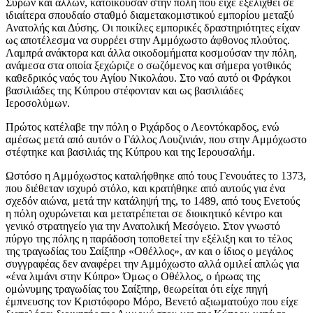
Σύρων και άλλων, κατοικούσαν στην πόλη που είχε εξελιχθεί σε
ιδιαίτερα σπουδαίο σταθμό διαμετακομιστικού εμπορίου μεταξύ
Ανατολής και Δύσης. Οι ποικίλες εμπορικές δραστηριότητες είχαν
ως αποτέλεσμα να συρρέει στην Αμμόχωστο άφθονος πλούτος.
Λαμπρά ανάκτορα και άλλα οικοδομήματα κοσμούσαν την πόλη,
ανάμεσα στα οποία ξεχώριζε ο σωζόμενος και σήμερα γοτθικός
καθεδρικός ναός του Αγίου Νικολάου. Στο ναό αυτό οι Φράγκοι
βασιλιάδες της Κύπρου στέφονταν και ως βασιλιάδες
Ιεροσολύμων
.
Πρώτος κατέλαβε την πόλη ο Ριχάρδος ο Λεοντόκαρδος, ενώ
αμέσως μετά από αυτόν ο Γάλλος Λουζινιάν, που στην Αμμόχωστο
στέφτηκε και βασιλιάς της Κύπρου και της Ιερουσαλήμ.
Ωστόσο η Αμμόχωστος καταλήφθηκε από τους Γενουάτες το 1373,
που διέθεταν ισχυρό στόλο, και κρατήθηκε από αυτούς για ένα
σχεδόν αιώνα, μετά την κατάληψή της, το 1489, από τους Ενετούς
η πόλη οχυρώνεται και μετατρέπεται σε διοικητικό κέντρο και
γενικό στρατηγείο για την Ανατολική Μεσόγειο. Στον γνωστό
πύργο της πόλης η παράδοση τοποθετεί την εξέλιξη και το τέλος
της τραγωδίας του Σαίξπηρ «Οθέλλος», αν και ο ίδιος ο μεγάλος
συγγραφέας δεν αναφέρει την Αμμόχωστο αλλά ομιλεί απλώς για
«ένα λιμάνι στην Κύπρο» Όμως ο
Οθέλλος
, ο ήρωας της
ομώνυμης τραγωδίας του
Σαίξπηρ
, θεωρείται ότι είχε πηγή
έμπνευσης τον Κριστόφορο Μόρο, Βενετό αξιωματούχο που είχε