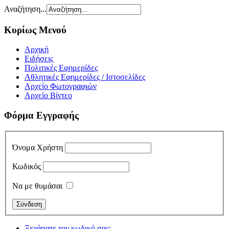
Αναζήτηση...
Κυρίως Μενού
Αρχική
Ειδήσεις
Πολιτικές Εφημερίδες
Αθλητικές Εφημερίδες / Ιστοσελίδες
Αρχείο Φωτογραφιών
Αρχείο Βίντεο
Φόρμα Εγγραφής
Όνομα Χρήστη
Κωδικός
Να με θυμάσαι
Ξεχάσατε τον κωδικό σας;