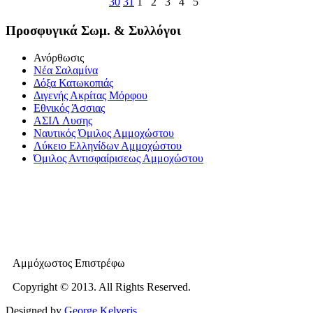
30
31
1
2
3
4
5
Προσφυγικά Σωμ. & Συλλόγοι
Ανόρθωσις
Νέα Σαλαμίνα
Δόξα Κατωκοπιάς
Διγενής Ακρίτας Μόρφου
Εθνικός Άσσιας
ΑΣΙΛ Λυσης
Ναυτικός Όμιλος Αμμοχώστου
Λύκειο Ελληνίδων Αμμοχώστου
Όμιλος Αντισφαίρισεως Αμμοχώστου
Αμμόχωστος Επιστρέφω
Copyright © 2013. All Rights Reserved.
Designed by
George Kelveris
.