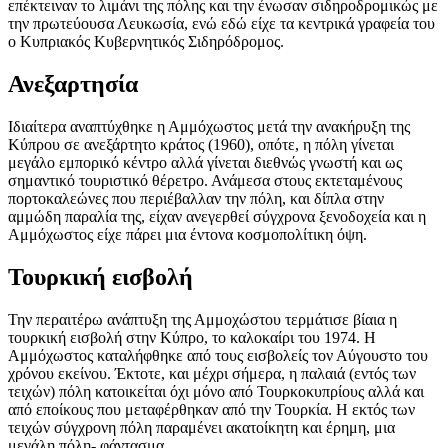
επέκτειναν το λιμάνι της πόλης και την ένωσαν σιδηροδρομικώς με
την πρωτεύουσα Λευκωσία, ενώ εδώ είχε τα κεντρικά γραφεία του
ο Κυπριακός Κυβερνητικός Σιδηρόδρομος.
Ανεξαρτησία
Ιδιαίτερα αναπτύχθηκε η Αμμόχωστος μετά την ανακήρυξη της
Κύπρου σε ανεξάρτητο κράτος (1960), οπότε, η πόλη γίνεται
μεγάλο εμπορικό κέντρο αλλά γίνεται διεθνώς γνωστή και ως
σημαντικό τουριστικό θέρετρο. Ανάμεσα στους εκτεταμένους
πορτοκαλεώνες που περιέβαλλαν την πόλη, και δίπλα στην
αμμώδη παραλία της, είχαν ανεγερθεί σύγχρονα ξενοδοχεία και η
Αμμόχωστος είχε πάρει μια έντονα κοσμοπολίτικη όψη.
Τουρκική εισβολή
Την περαιτέρω ανάπτυξη της Αμμοχώστου τερμάτισε βίαια η
τουρκική εισβολή στην Κύπρο, το καλοκαίρι του 1974. Η
Αμμόχωστος καταλήφθηκε από τους εισβολείς τον Αύγουστο του
χρόνου εκείνου. Έκτοτε, και μέχρι σήμερα, η παλαιά (εντός των
τειχών) πόλη κατοικείται όχι μόνο από Τουρκοκυπρίους αλλά και
από εποίκους που μεταφέρθηκαν από την Τουρκία. Η εκτός των
τειχών σύγχρονη πόλη παραμένει ακατοίκητη και έρημη, μια
μεγάλη πόλη- φάντασμα.