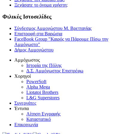
Ξεχάσατε το όνομα χρήστη;
Φιλικές Ιστοσελίδες
Σύνδεσμος Αμμοχώστου Μ. Βρεττανίας
Επιστροφή στα Βαρώσια
FaceBook Group "Καιρός να Πάρουμε Πίσω την
Αμμόχωστο"
Δήμος Αμμοχώστου
Αμμόχωστος
Ιστορία της Πόλης
Δ.Σ. Αμμόχωστος Επιστρέφω
Χορηγοί
PowerSoft
Alpha Mega
Liotatoi Brothers
L&G Superstores
Συνεργάτες
Έντυπα
Αίτηση Εγγραφής
Καταστατικό
Επικοινωνία