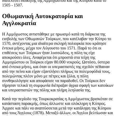
διατελέσει διοικητής της Αμμοχώστου και της Κύπρου κατά το
1505 - 1507.
Οθωμανική Αυτοκρατορία και
Αγγλοκρατία
Η Αμμόχωστος αντιστάθηκε με ηρωισμό κατά τη διάρκεια της
εισβολής των
Οθωμανών Τούρκων
, που κατέλαβαν την Κύπρο το
1570, αντέχοντας μια ιδιαίτερα σκληρή πολιορκία που κράτησε
έντεκα μήνες, μέχρι τον Αύγουστο του 1571. Παρά το ότι οι
επιθέσεις των Τούρκων ήταν λυσσώδεις, η πόλη τις είχε
αποκρούσει όλες. Αναφέρεται ότι μπροστά στα τείχη της
Αμμοχώστου οι Τούρκοι είχαν 80.000 νεκρούς. Ωστόσο, ύστερα
από έντεκα μήνες, και όταν οι υπερασπιστές της σχεδόν πέθαιναν
από την πείνα και είχαν εξαντλήσει πλήρως τα πολεμοφόδιά τους,
πολεμώντας πλέον μόνο με πέτρες και ξύλα, η πόλη
συνθηκολόγησε και αποφάσισε να παραδοθεί. Οι Τούρκοι δεν
τήρησαν τελικά τη συμφωνία διέπραξαν άγρια σφαγή των κατοίκων
και υπερασπιστών της πόλης και πλήρη λεηλασία της.
Κατά την περίοδο της Τουρκοκρατίας η Αμμόχωστος βρισκόταν σε
κατάσταση παρακμής, όπως άλλωστε και ολόκληρη η Κύπρος.
Άρχισε και πάλι να αναπτύσσεται μετά την κατάληψη της Κύπρου
από τους Άγγλους (1878). Μεταξύ άλλων, οι Άγγλοι βελτίωσαν και