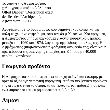
Το λιμάνι της Αμμοχώστου,
χαλκογραφία από το βιβλίο του
Olfert Dapper "Description exact
des iles des l'Archipel...",
Άμστερνταμ 1703
Αναφέρεται με το όνομα αυτό, που σημαίνει κυριολεκτικά την
πόλη τη χωμένη στην άμμο, από τον 4ο μ.Χ. αιώνα. Και πράγματι,
η Αμμόχωστος υπήρξε παγκόσμια γνωστό τουριστικό θέρετρο,
μεταξύ του 1960 και 1974, λόγω της αμμώδους παραλίας της. Η
Αμμόχωστος (Φαμαγκούστα η φράγκικη ονομασία της) είναι και η
πρωτεύουσα της ομώνυμης επαρχίας της Κύπρου με 40.000
περίπου κατοίκους.
Γεωργικά προϊόντα
Η Αμμόχωστος βρίσκεται σε μια περιοχή πεδινή και εύφορη, με
αρκετά αξιόλογη γεωργική παραγωγή. Από τα πιο βασικά προϊόντα
της περιοχής είναι το σιτάρι, τα αμπέλια, τα εσπεριδοειδή, οι ελιές,
ενώ παράγεται και μικρή ποσότητα από βαμβάκι.
Λιμάνι