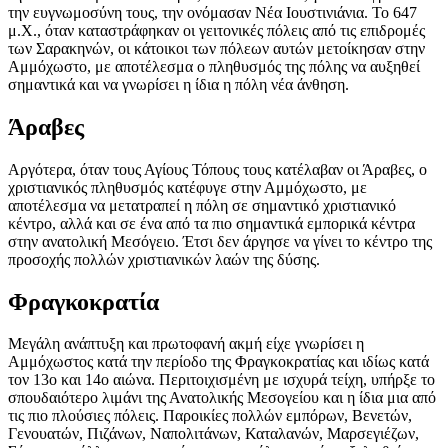
την ευγνωμοσύνη τους, την ονόμασαν Νέα Ιουστινιάνια. Το
647
μ.Χ.
, όταν καταστράφηκαν οι γειτονικές πόλεις από τις επιδρομές
των Σαρακηνών, οι κάτοικοι των πόλεων αυτών μετοίκησαν στην
Αμμόχωστο, με αποτέλεσμα ο πληθυσμός της πόλης να αυξηθεί
σημαντικά και να γνωρίσει η ίδια η πόλη νέα άνθηση.
Άραβες
Αργότερα, όταν τους Αγίους Τόπους τους κατέλαβαν οι Άραβες, ο
χριστιανικός πληθυσμός κατέφυγε στην Αμμόχωστο, με
αποτέλεσμα να μετατραπεί η πόλη σε σημαντικό χριστιανικό
κέντρο, αλλά και σε ένα από τα πιο σημαντικά εμπορικά κέντρα
στην ανατολική Μεσόγειο. Έτσι δεν άργησε να γίνει το κέντρο της
προσοχής πολλών χριστιανικών λαών της δύσης.
Φραγκοκρατία
Μεγάλη ανάπτυξη και πρωτοφανή ακμή είχε γνωρίσει η
Αμμόχωστος κατά την περίοδο της Φραγκοκρατίας και ιδίως κατά
τον 13ο και 14ο αιώνα. Περιτοιχισμένη με ισχυρά τείχη, υπήρξε το
σπουδαιότερο λιμάνι της Ανατολικής Μεσογείου και η ίδια μια από
τις πιο πλούσιες πόλεις. Παροικίες πολλών εμπόρων, Βενετών,
Γενουατών, Πιζάνων, Ναπολιτάνων, Καταλανών, Μαρσεγιέζων,