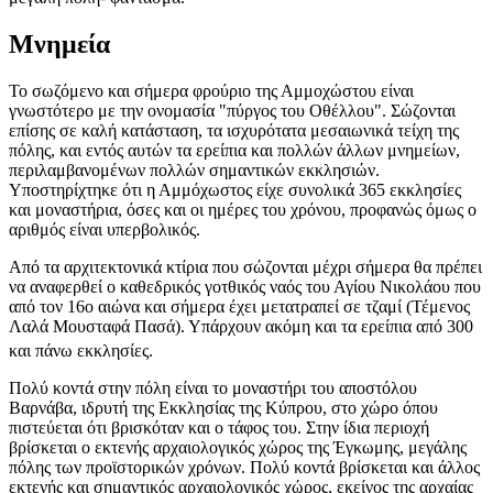
Μνημεία
Το σωζόμενο και σήμερα φρούριο της Αμμοχώστου είναι
γνωστότερο με την ονομασία "πύργος του Οθέλλου". Σώζονται
επίσης σε καλή κατάσταση, τα ισχυρότατα μεσαιωνικά τείχη της
πόλης, και εντός αυτών τα ερείπια και πολλών άλλων μνημείων,
περιλαμβανομένων πολλών σημαντικών εκκλησιών.
Υποστηρίχτηκε ότι η Αμμόχωστος είχε συνολικά 365 εκκλησίες
και μοναστήρια, όσες και οι ημέρες του χρόνου, προφανώς όμως ο
αριθμός είναι υπερβολικός.
Από τα αρχιτεκτονικά κτίρια που σώζονται μέχρι σήμερα θα πρέπει
να αναφερθεί ο καθεδρικός γοτθικός ναός του Αγίου Νικολάου που
από τον 16ο αιώνα και σήμερα έχει μετατραπεί σε τζαμί (Τέμενος
Λαλά Μουσταφά Πασά). Υπάρχουν ακόμη και τα ερείπια από 300
και πάνω εκκλησίες.
Πολύ κοντά στην πόλη είναι το μοναστήρι του αποστόλου
Βαρνάβα
, ιδρυτή της Εκκλησίας της Κύπρου, στο χώρο όπου
πιστεύεται ότι βρισκόταν και ο τάφος του. Στην ίδια περιοχή
βρίσκεται ο εκτενής αρχαιολογικός χώρος της Έγκωμης, μεγάλης
πόλης των προϊστορικών χρόνων. Πολύ κοντά βρίσκεται και άλλος
εκτενής και σημαντικός αρχαιολογικός χώρος, εκείνος της αρχαίας