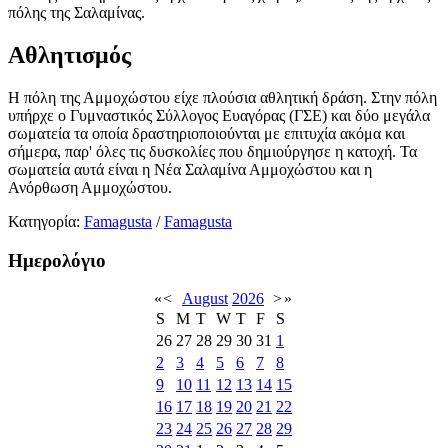
πόλης της Σαλαμίνας.
Αθλητισμός
Η πόλη της Αμμοχώστου είχε πλούσια αθλητική δράση. Στην πόλη
υπήρχε ο Γυμναστικός Σύλλογος Ευαγόρας (
ΓΣΕ
) και δύο μεγάλα
σωματεία τα οποία δραστηριοποιούνται με επιτυχία ακόμα και
σήμερα, παρ' όλες τις δυσκολίες που δημιούργησε η κατοχή. Τα
σωματεία αυτά είναι η Νέα Σαλαμίνα Αμμοχώστου και η
Ανόρθωση Αμμοχώστου.
Κατηγορία:
Famagusta
/
Famagusta
Ημερολόγιο
«
<
August
2026
>
»
S
M
T
W
T
F
S
26
27
28
29
30
31
1
2
3
4
5
6
7
8
9
10
11
12
13
14
15
16
17
18
19
20
21
22
23
24
25
26
27
28
29